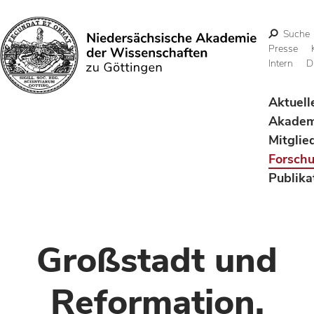
Suche
Presse
Intern
D
Suchen
Aktuell
Akadem
Mitglie
Forsch
Publika
Großstadt und
Reformation.