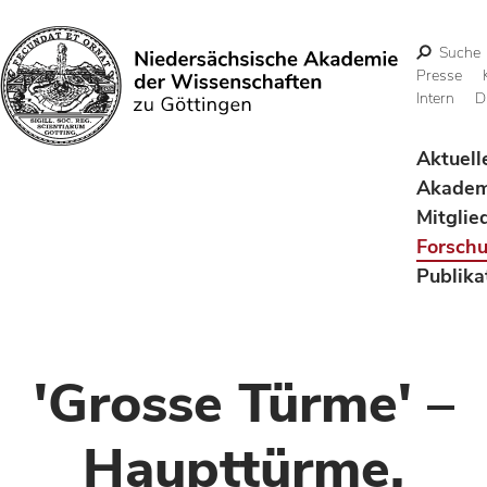
Suche
Presse
Intern
D
Suchen
Aktuell
Akadem
Mitglie
Forsch
Publika
'Grosse Türme' –
Haupttürme,