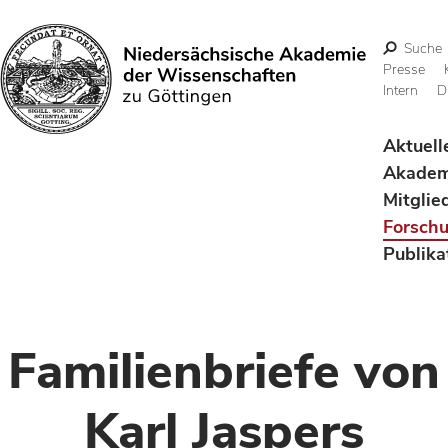
Suche
Presse
Intern
D
Suchen
Aktuell
Akadem
Mitglie
Forsch
Publika
Familienbriefe von
Karl Jaspers