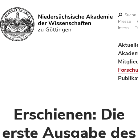
Suche
Presse
Intern
D
Suchen
Aktuell
Akadem
Mitglie
Forsch
Publika
Erschienen: Die
erste Ausgabe des