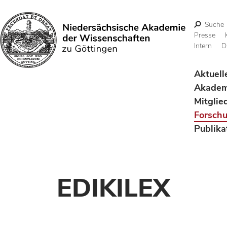
Suche
Presse
Intern
D
Suchen
Aktuell
Akadem
Mitglie
Forsch
Publika
EDIKILEX