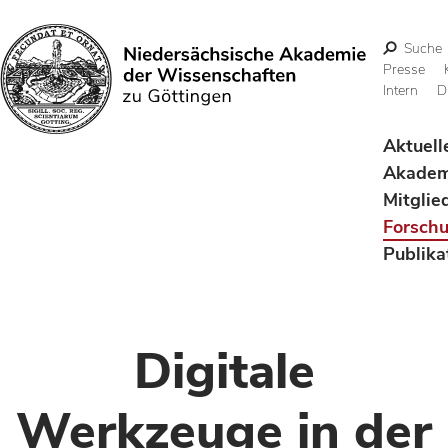
Suche
Presse
Intern
D
Suchen
Aktuell
Akadem
Mitglie
Forsch
Publika
Digitale
Werkzeuge in der