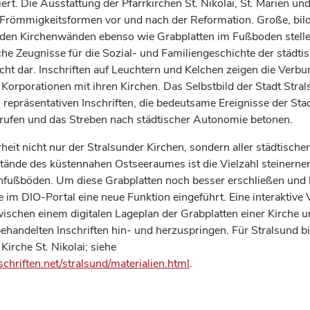
t. Die Ausstattung der Pfarrkirchen St. Nikolai, St. Marien und
Frömmigkeitsformen vor und nach der Reformation. Große, bild
 den Kirchenwänden ebenso wie Grabplatten im Fußboden stell
che Zeugnisse für die Sozial- und Familiengeschichte der städti
cht dar. Inschriften auf Leuchtern und Kelchen zeigen die Verb
Korporationen mit ihren Kirchen. Das Selbstbild der Stadt Stral
n repräsentativen Inschriften, die bedeutsame Ereignisse der St
 rufen und das Streben nach städtischer Autonomie betonen.
eit nicht nur der Stralsunder Kirchen, sondern aller städtische
stände des küstennahen Ostseeraumes ist die Vielzahl steinerne
nfußböden. Um diese Grabplatten noch besser erschließen und l
 im DIO-Portal eine neue Funktion eingeführt. Eine interaktive
wischen einem digitalen Lageplan der Grabplatten einer Kirche 
ehandelten Inschriften hin- und herzuspringen. Für Stralsund bi
Kirche St. Nikolai; siehe
chriften.net/stralsund/materialien.html
.