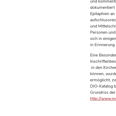
und kommentier
dokumentiert 
Epitaphien an
aufschlussrei
und Mittelschi
Personen und 
sich in einige
in Erinnerung
Eine Besonderh
Inschriftenbe
in den Kirche
können, wurde
ermöglicht, z
DIO-Katalog b
Grundriss der 
http://www.ins