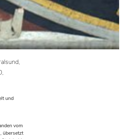
ralsund,
0,
elt und
standen vom
, übersetzt