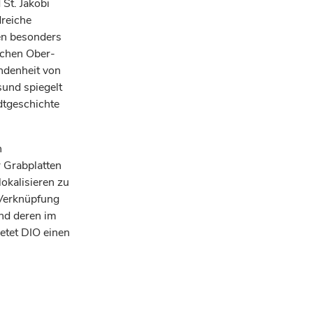
 St. Jakobi
reiche
en besonders
schen Ober-
undenheit von
sund spiegelt
adtgeschichte
n
r Grabplatten
okalisieren zu
 Verknüpfung
und deren im
etet DIO einen