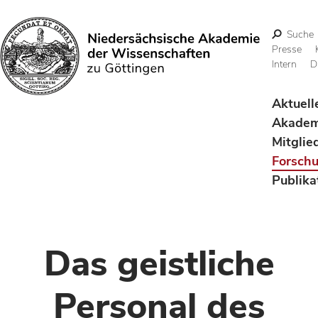
Suche
Presse
Intern
D
Suchen
Aktuell
Akadem
Mitglie
Forsch
Publika
Das geistliche
Personal des