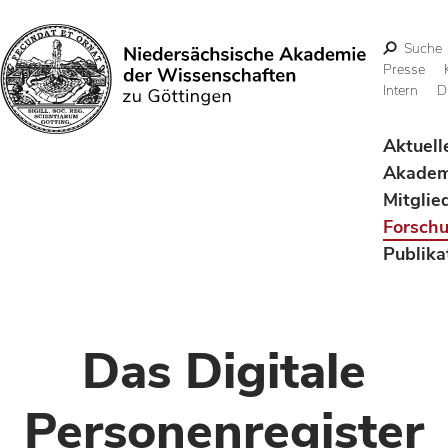
Suche
Presse
Intern
D
Suchen
Aktuell
Akadem
Mitglie
Forsch
Publika
Das Digitale
Personenregister