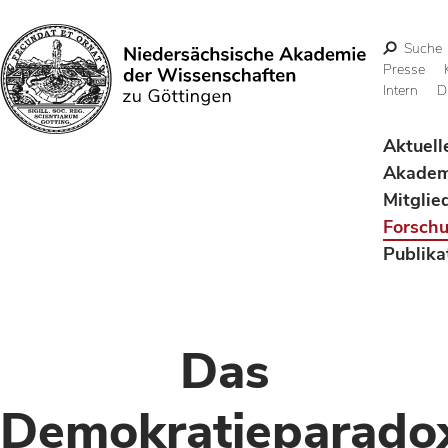
Suche
Presse
Intern
D
Suchen
Aktuell
Akadem
Mitglie
Forsch
Publika
Das
Demokratieparado