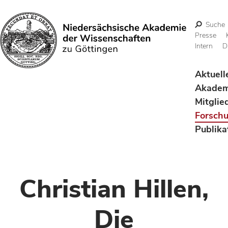
Suche
Presse
Intern
D
Suchen
Aktuell
Akadem
Mitglie
Forsch
Publika
Christian Hillen,
Die