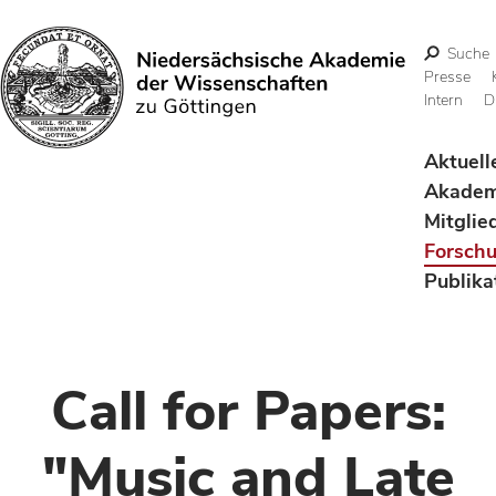
Suche
Presse
Intern
D
Suchen
Aktuell
Akadem
Mitglie
Forsch
Publika
Call for Papers:
"Music and Late