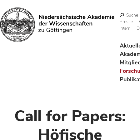
Suche
Presse
Intern
D
Suchen
Aktuell
Akadem
Mitglie
Forsch
Publika
Call for Papers:
Höfische