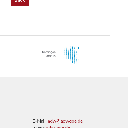
Back
E-Mail:
adw@adwgoe.de
www:
adw-goe.de