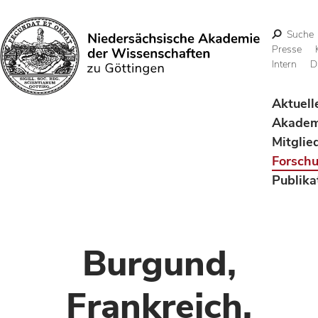
Suche
Presse
Intern
D
Suchen
Aktuell
Akadem
Mitglie
Forsch
Publika
Burgund,
Frankreich,