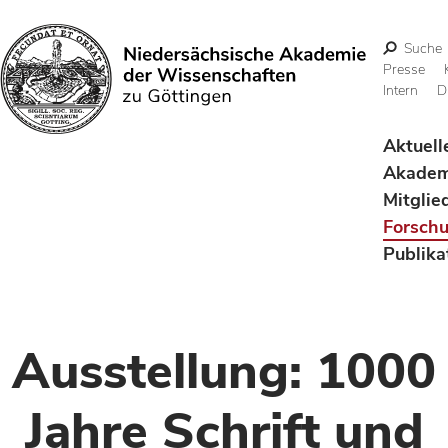
Suche
Presse
Intern
D
Suchen
Aktuell
Akadem
Mitglie
Forsch
Publika
Ausstellung: 1000
Jahre Schrift und