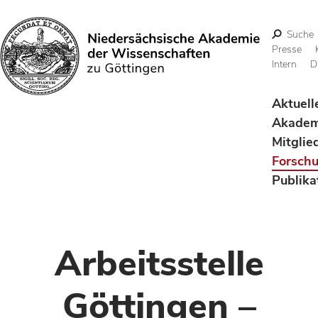
Suche
Presse
Intern
D
Suchen
Aktuell
Akadem
Mitglie
Forsch
Publika
Arbeitsstelle
Göttingen –