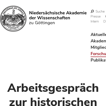
Suche
Presse
Intern
D
Suchen
Aktuell
Akadem
Mitglie
Forsch
Publika
Arbeitsgespräch
zur historischen