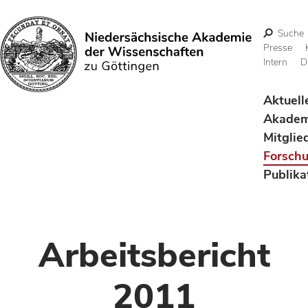
Suche
Presse
Intern
D
Suchen
Aktuell
Akadem
Mitglie
Forsch
Publika
Arbeitsbericht
2011