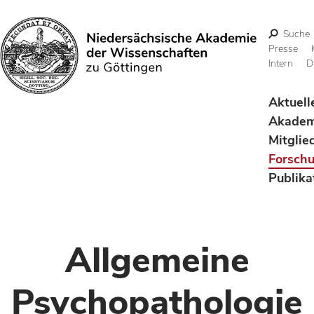
Suche
Presse
Intern
D
Suchen
Aktuell
Akadem
Mitglie
Forsch
Publika
Allgemeine
Psychopathologie