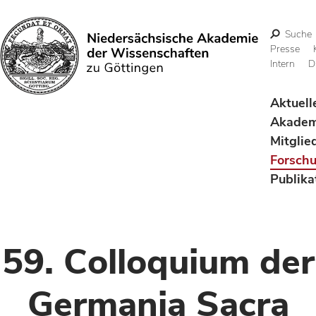
Suche
Presse
Intern
D
Suchen
Aktuell
Akadem
Mitglie
Forsch
Publika
59. Colloquium der
Germania Sacra