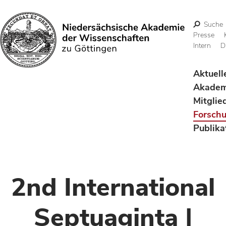
Suche
Presse
Intern
D
Suchen
Aktuell
Akadem
Mitglie
Forsch
Publika
2nd International
Septuaginta |