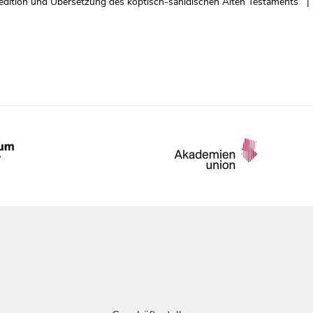
edition und Übersetzung des koptisch-sahidischen Alten Testaments