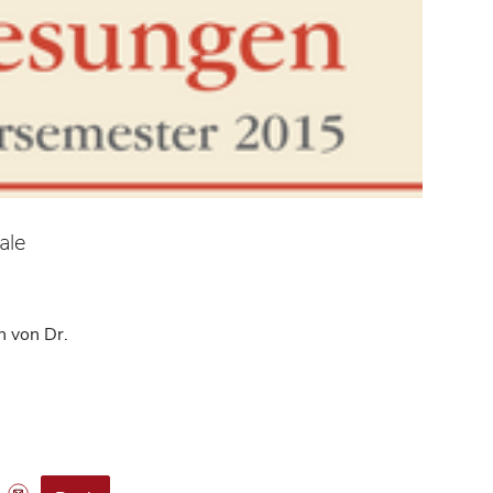
ale
n von Dr.