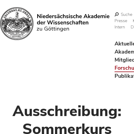
Suche
Presse
Intern
D
Suchen
Aktuell
Akadem
Mitglie
Forsch
Publika
Ausschreibung:
Sommerkurs