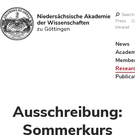
Search
Press
C
Intranet
Search
News
Acade
Membe
Resear
Publica
Ausschreibung:
Sommerkurs