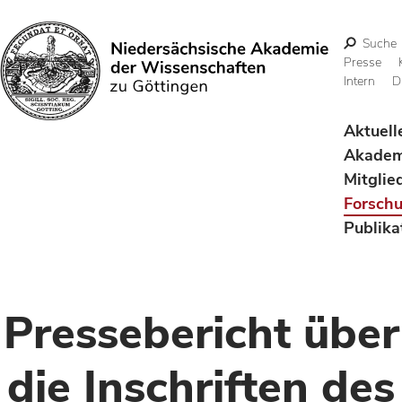
Suche
Presse
Intern
D
Suchen
Aktuell
Akadem
Mitglie
Forsch
Publika
Pressebericht über
die Inschriften des