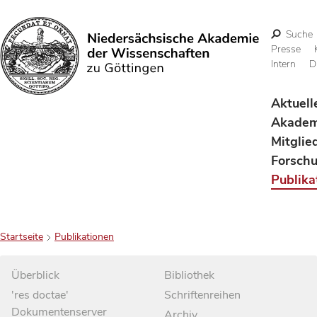
Suche
Presse
Intern
D
Suchen
Aktuell
Akadem
Mitglie
Forsch
Publika
Startseite
Publikationen
Überblick
Bibliothek
'res doctae'
Schriftenreihen
Dokumentenserver
Archiv