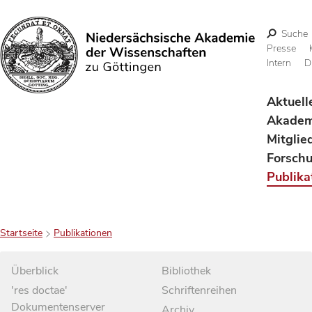
Suche
Presse
Intern
D
Suchen
Aktuell
Akadem
Mitglie
Forsch
Publika
Startseite
Publikationen
Überblick
Bibliothek
'res doctae'
Schriftenreihen
Dokumentenserver
Archiv