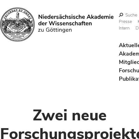
Suche
Presse
Intern
D
Suchen
Aktuell
Akadem
Mitglie
Forsch
Publika
Zwei neue
Forschungsprojekt