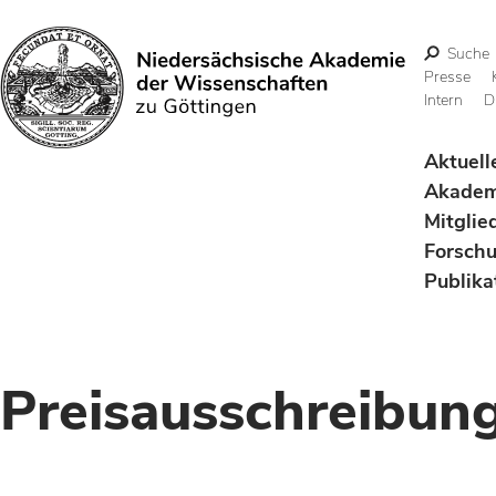
Suche
Presse
Intern
D
Suchen
Aktuell
Akadem
Mitglie
Forsch
Publika
Preisausschreibun