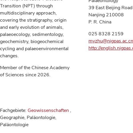
Palaeontology
Transition (NPT) through
39 East Beijing Road
multidisciplinary approach,
Nanjing 210008
covering the stratigraphy, origin
P. R. China
and early evolution of animals,
025 8328 2159
palaeoecology, sedimentology,
myzhu@nigpas.ac.c
geochemistry, biogeochemical
http://english.nigp
cycling and palaeoenvironmental
changes.
Member of the Chinese Academy
of Sciences since 2026.
Fachgebiete:
Geowissenschaften
,
Geographie, Paläontologie,
Paläontologie