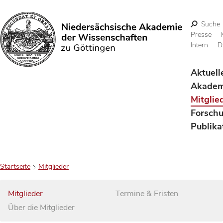
Suche
Presse
Intern
D
Suchen
Aktuell
Akadem
Mitglie
Forsch
Publika
Startseite
Mitglieder
Mitglieder
Termine & Fristen
Über die Mitglieder