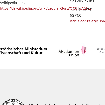
A-1090 Wien
Wikipedia-Link:
https://de.wikipedia.org/wiki/Leticia_Gonz%C3%A1lez
+43-1-4277-
52750
leticia.gonzalez@univ