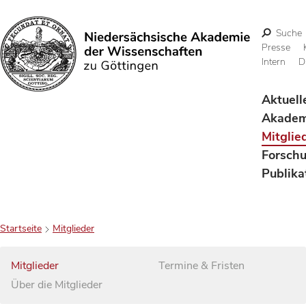
Suche
Presse
Intern
D
Suchen
Aktuell
Akadem
Mitglie
Forsch
Publika
Startseite
Mitglieder
Mitglieder
Termine & Fristen
Über die Mitglieder