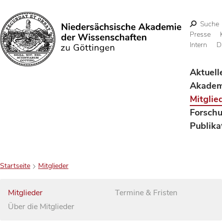
Suche
Presse
Intern
D
Suchen
Aktuell
Akadem
Mitglie
Forsch
Publika
Startseite
Mitglieder
Mitglieder
Termine & Fristen
Über die Mitglieder