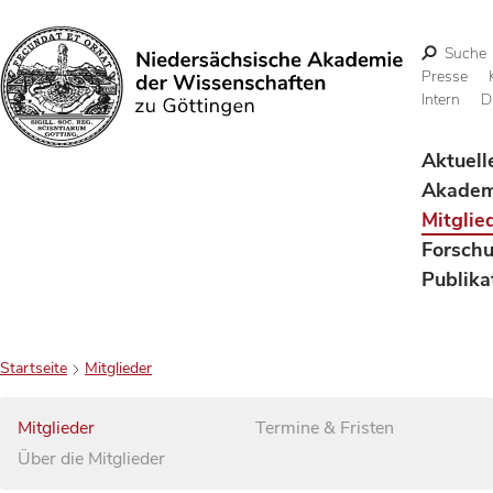
Suche
Presse
Intern
D
Suchen
Aktuell
Akadem
Mitglie
Forsch
Publika
Startseite
Mitglieder
Mitglieder
Termine & Fristen
Über die Mitglieder