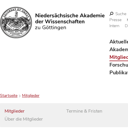
Suche
Presse
Intern
D
Suchen
Aktuell
Akadem
Mitglie
Forsch
Publika
Startseite
Mitglieder
Mitglieder
Termine & Fristen
Über die Mitglieder