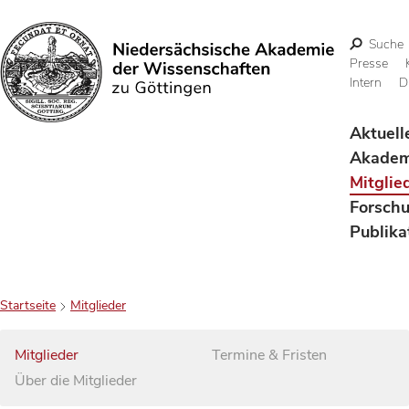
Suche
Presse
Intern
D
Suchen
Aktuell
Akadem
Mitglie
Forsch
Publika
Startseite
Mitglieder
Mitglieder
Termine & Fristen
Über die Mitglieder