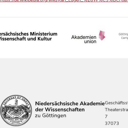
https://de.wikipedia.org/wiki/Karl_Eugen_%28W%C3%BCrt
Geschäftsst
Theaterstr
7
37073