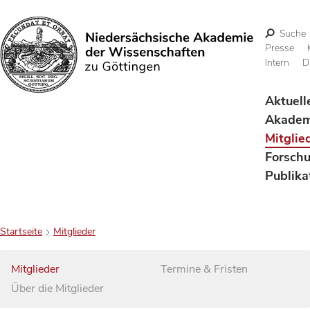
Suche
Presse
Intern
D
Suchen
Aktuell
Akadem
Mitglie
Forsch
Publika
Startseite
Mitglieder
Mitglieder
Termine & Fristen
Über die Mitglieder