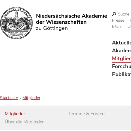
Suche
Presse
Intern
D
Suchen
Aktuell
Akadem
Mitglie
Forsch
Publika
Startseite
Mitglieder
Mitglieder
Termine & Fristen
Über die Mitglieder