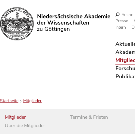
Suche
Presse
Intern
D
Suchen
Aktuell
Akadem
Mitglie
Forsch
Publika
Startseite
Mitglieder
Mitglieder
Termine & Fristen
Über die Mitglieder