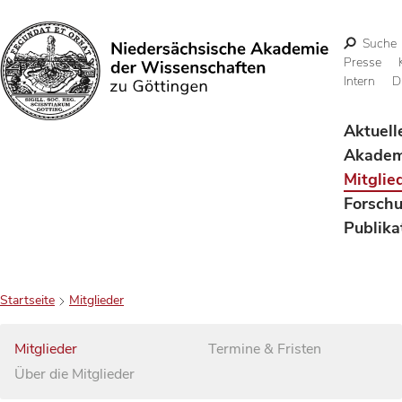
Suche
Presse
Intern
D
Suchen
Aktuell
Akadem
Mitglie
Forsch
Publika
Startseite
Mitglieder
Mitglieder
Termine & Fristen
Über die Mitglieder