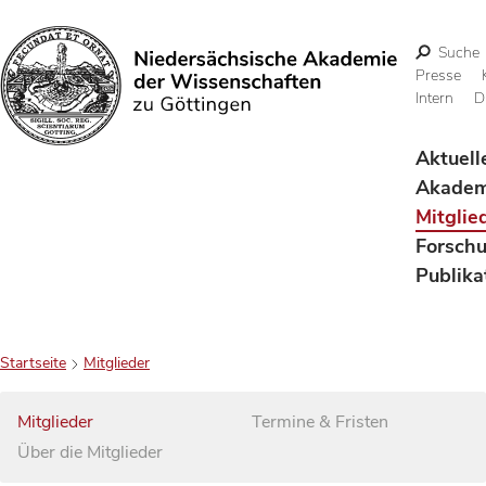
Suche
Presse
Intern
D
Suchen
Aktuell
Akadem
Mitglie
Forsch
Publika
Startseite
Mitglieder
Mitglieder
Termine & Fristen
Über die Mitglieder