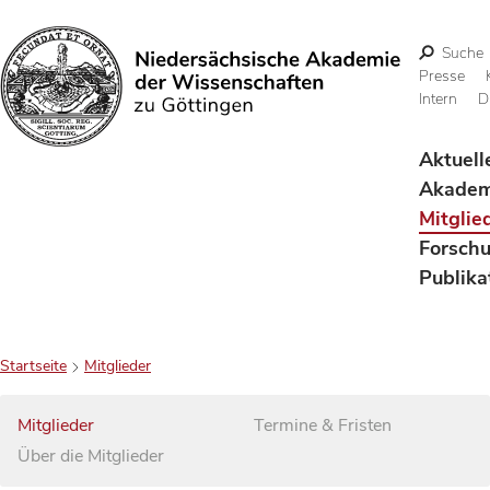
Suche
Presse
Intern
D
Suchen
Aktuell
Akadem
Mitglie
Forsch
Publika
Startseite
Mitglieder
Mitglieder
Termine & Fristen
Über die Mitglieder