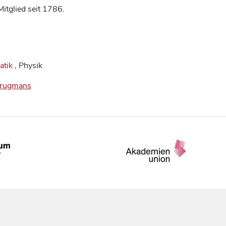
itglied seit 1786.
atik
, Physik
_Brugmans