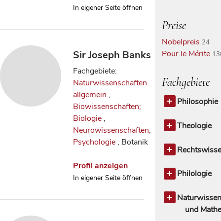
In eigener Seite öffnen
Preise
Nobelpreis
24
Pour le Mérite
Sir Joseph Banks
13
Fachgebiete:
Fachgebiete
Naturwissenschaften
allgemein
,
Philosophie
Biowissenschaften;
Philosophie
Biologie
,
Theologie
Neurowissenschaften,
Theologie a
Psychologie
, Botanik
Kirchengesc
Rechtswisse
Rechtswisse
Profil anzeigen
allgemein
Philologie
In eigener Seite öffnen
Rechtstheor
Philologie a
Rechtsges
Klassische P
Naturwissen
Zivilrecht
Linguistik, 
und Mathe
1