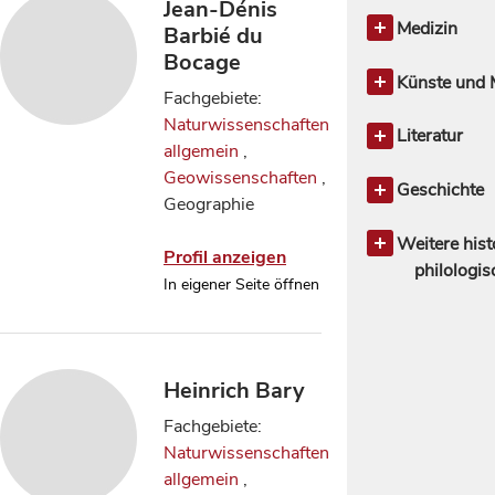
Sprachwis
Naturwissen
Jean-Dénis
Romanische 
allgemein
Medizin
Barbié du
Biowissensc
Medizin all
Bocage
Biologie
Künste und 
9
Fachgebiete:
Chemie
Künste und 
13
Naturwissenschaften
Geowissens
allgemein
Literatur
allgemein
,
Mathematik
Musik,
Klassische P
Geowissenschaften
,
Naturwissen
Musikwiss
Geschichte
Geographie
Naturphil
Geschichte 
Naturgesc
Archäologi
Weitere hist
Profil anzeigen
Neurowissen
Geschichte 
philologi
In eigener Seite öffnen
Psycholog
Altertum
132
8
Physik
28
Hilfswissen
Orientwisse
Mittlere und
Ostasienwis
Geschich
Heinrich Bary
Fachgebiete:
Naturwissenschaften
allgemein
,