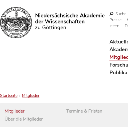
Suche
Presse
Intern
D
Suchen
Aktuell
Akadem
Mitglie
Forsch
Publika
Startseite
Mitglieder
Mitglieder
Termine & Fristen
Über die Mitglieder