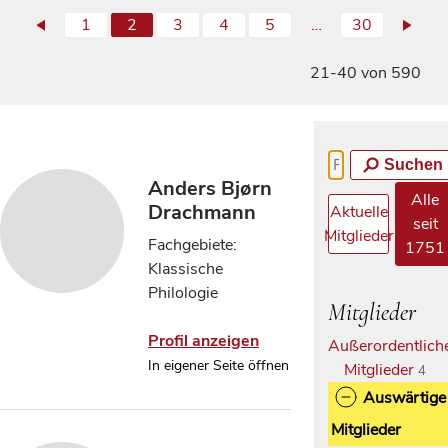
1
2
3
4
5
…
30
21-40 von 590
Suchen
Anders Bjørn
Alle
Drachmann
Aktuelle
seit
Mitglieder
Fachgebiete:
1751
Klassische
Philologie
Mitglieder
Profil anzeigen
Außerordentlich
In eigener Seite öffnen
Mitglieder
4
Auswärtige
Mitglieder