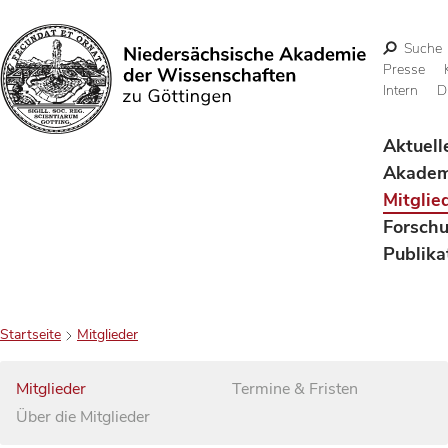
Suche
Presse
Intern
D
Suchen
Aktuell
Akadem
Mitglie
Forsch
Publika
Startseite
Mitglieder
Mitglieder
Termine & Fristen
Über die Mitglieder