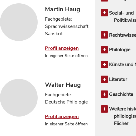
Theologie a
Martin Haug
Kirchengesc
Sozial- und
Fachgebiete:
Politikwi
Sprachwissenschaft,
Politikwisse
Sanskrit
Rechtswisse
Rechtswisse
Profil anzeigen
allgemein
Philologie
In eigener Seite öffnen
Öffentliches
Germanistis
Rechtstheor
Sprachwis
Künste und 
Rechtsges
Romanische 
Musik,
Zivilrecht
Musikwiss
Literatur
1
Walter Haug
Literaturwis
allgemein
Geschichte
Fachgebiete:
Deutsche u
Mittlere und
Deutsche Philologie
verwandt
Geschich
Weitere hist
Literature
philologis
Profil anzeigen
Romanische
Fächer
In eigener Seite öffnen
Literature
Orientwisse