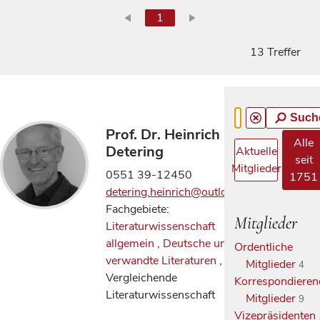
1
13 Treffer
Such
Prof. Dr. Heinrich
Alle
Detering
Aktuelle
seit
Mitglieder
0551 39-12450
1751
detering.heinrich@outlook.de
Fachgebiete:
Mitglieder
Literaturwissenschaft
allgemein
,
Deutsche und
Ordentliche
verwandte Literaturen
,
Mitglieder
4
Vergleichende
Korrespondieren
Literaturwissenschaft
Mitglieder
9
Vizepräsidenten