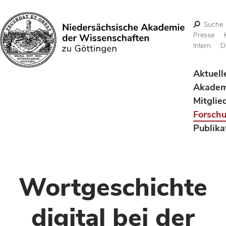
Suche
Presse
Intern
D
Suchen
Aktuell
Akadem
Mitglie
Forsch
Publika
Wortgeschichte
digital bei der