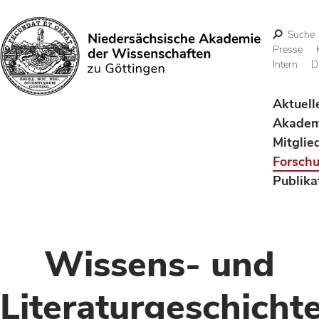
Suche
Presse
Intern
D
Suchen
Aktuell
Akadem
Mitglie
Forsch
Publika
Wissens- und
Literaturgeschicht