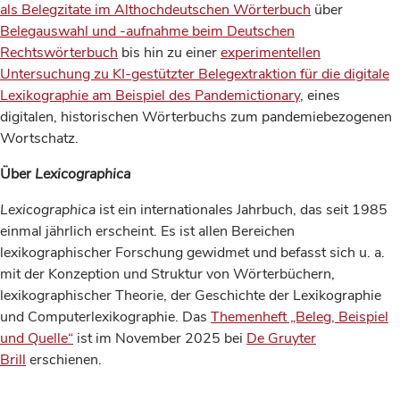
als Belegzitate im Althochdeutschen Wörterbuch
über
Belegauswahl und -aufnahme beim Deutschen
Rechtswörterbuch
bis hin zu einer
experimentellen
Untersuchung zu KI-gestützter Belegextraktion für die digitale
Lexikographie am Beispiel des Pandemictionary
, eines
digitalen, historischen Wörterbuchs zum pandemiebezogenen
Wortschatz.
Über
Lexicographica
Lexi
c
ographica
ist ein internationales Jahrbuch, das seit 1985
einmal jährlich erscheint. Es ist allen Bereichen
lexikographischer Forschung gewidmet und befasst sich u. a.
mit der Konzeption und Struktur von Wörterbüchern,
lexikographischer Theorie, der Geschichte der Lexikographie
und Computerlexikographie. Das
Themenheft „Beleg, Beispiel
und Quelle“
ist im November 2025 bei
De Gruyter
Brill
erschienen.