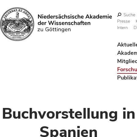
Suche
Presse
Intern
D
Suchen
Aktuell
Akadem
Mitglie
Forsch
Publika
Buchvorstellung in
Spanien