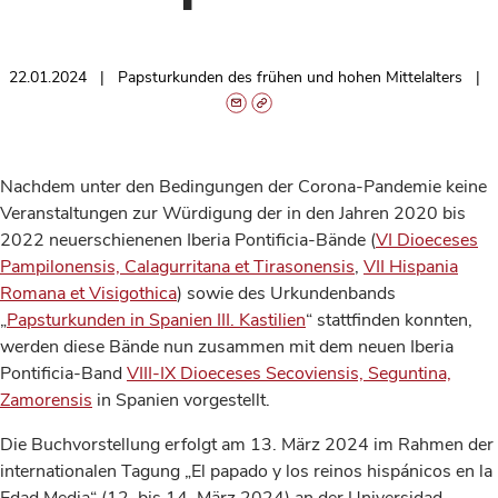
22.01.2024
Papsturkunden des frühen und hohen Mittelalters
Nachdem unter den Bedingungen der Corona-Pandemie keine
Veranstaltungen zur Würdigung der in den Jahren 2020 bis
2022 neuerschienenen Iberia Pontificia-Bände (
VI Dioeceses
Pampilonensis, Calagurritana et Tirasonensis
,
VII Hispania
Romana et Visigothica
) sowie des Urkundenbands
„
Papsturkunden in Spanien III. Kastilien
“ stattfinden konnten,
werden diese Bände nun zusammen mit dem neuen Iberia
Pontificia-Band
VIII-IX Dioeceses Secoviensis, Seguntina,
Zamorensis
in Spanien vorgestellt.
Die Buchvorstellung erfolgt am 13. März 2024 im Rahmen der
internationalen Tagung „El papado y los reinos hispánicos en la
Edad Media“ (12. bis 14. März 2024) an der Universidad