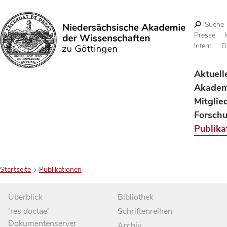
Suche
Presse
Intern
D
Suchen
Aktuell
Akadem
Mitglie
Forsch
Publika
Startseite
Publikationen
Überblick
Bibliothek
'res doctae'
Schriftenreihen
Dokumentenserver
Archiv